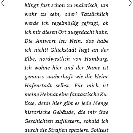
klingt
fast
schon
zu
malerisch,
um
wahr
zu
sein,
oder?
Tatsächlich
werde
ich
regelmäßig
gefragt,
ob
ich
mir
diesen
Ort
ausgedacht
habe.
Die
Antwort
ist:
Nein,
das
habe
ich
nicht!
Glückstadt
liegt
an
der
Elbe,
nordwestlich
von
Hamburg.
Ich
wohne
hier
und
der
Name
ist
genauso
zauberhaft
wie
die
kleine
Hafenstadt
selbst.
Für
mich
ist
meine
Heimat
eine
fantastische
Kulisse,
denn
hier
gibt
es
jede
Menge
historische
Gebäude,
die
mir
ihre
Geschichten
zuflüstern,
sobald
ich
durch
die
Straßen
spaziere.
Solltest