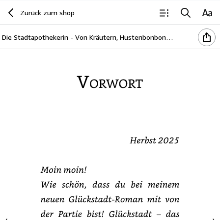
Zurück zum shop
Die Stadtapothekerin - Von Kräutern, Hustenbonbons und der Liebe (Ein Glückstadtroman)
Vorwort
Herbst
2025
Moin
moin!
Wie
schön,
dass
du
bei
meinem
neuen
Glückstadt-
Roman
mit
von
der
Partie
bist!
Glückstadt
–
das