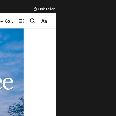
Link teilen
Millionenallee: Ein Köln-Krimi – Rubins 1. Fall (Georg Rubin – Köln-Krimis, Band 1)