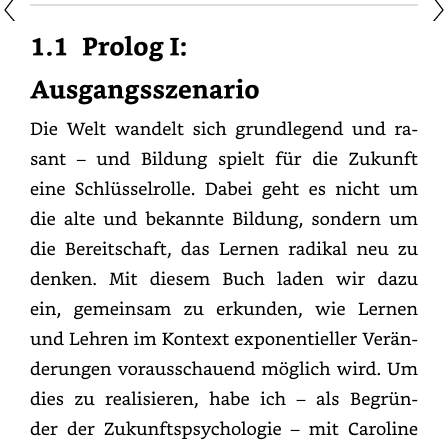
1.1
Prolog
I:
Ausgangsszenario
Die
Welt
wandelt
sich
grundlegend
und
rasant
–
und
Bildung
spielt
für
die
Zukunft
eine
Schlüsselrolle.
Dabei
geht
es
nicht
um
die
alte
und
bekannte
Bildung,
sondern
um
die
Bereitschaft,
das
Lernen
radikal
neu
zu
denken.
Mit
diesem
Buch
laden
wir
dazu
ein,
gemeinsam
zu
erkunden,
wie
Lernen
und
Lehren
im
Kontext
exponentieller
Veränderungen
vorausschauend
möglich
wird.
Um
dies
zu
realisieren,
habe
ich
–
als
Begründer
der
Zukunftspsychologie
–
mit
Caroline