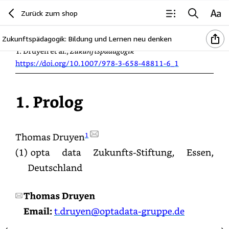
Zurück zum shop
©
Der/
die
Autor(
en),
exklusiv
lizenziert
an
Springer
Fachmedien
Wiesbaden
GmbH,
ein
Teil
von
Springer
Nature
2026
Zukunftspädagogik: Bildung und Lernen neu denken
T.
Druyen
et
al.
,
Zukunftspädagogik
https://
doi.org/
10.1007/
978-
3-
658-
48811-
6_1
1.
Prolog
Thomas
Druyen1
(1)
opta
data
Zukunfts-
Stiftung,
Essen,
Deutschland
Thomas
Druyen
Email:
t.druyen@
optadata-
gruppe.de