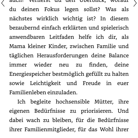
du
deinen
Fokus
legen
sollst?
Was
als
nächstes
wirklich
wichtig
ist?
In
diesem
bezaubernd
einfach
erklärten
und
spielerisch
anwendbaren
Leitfaden
helfe
ich
dir,
als
Mama
kleiner
Kinder,
zwischen
Familie
und
täglichen
Herausforderungen
deine
Balance
immer
wieder
neu
zu
finden,
deine
Energiespeicher
bestmöglich
gefüllt
zu
halten
sowie
Leichtigkeit
und
Freude
in
euer
Familienleben
einzuladen.
Ich
begleite
hochsensible
Mütter,
ihre
eigenen
Bedürfnisse
zu
priorisieren.
Und
dabei
wach
zu
bleiben,
für
die
Bedürfnisse
ihrer
Familienmitglieder,
für
das
Wohl
ihrer