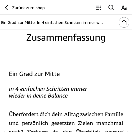
Zurück zum shop
Ein Grad zur Mitte: In 4 einfachen Schritten immer wieder in deine Balance
Zusammenfassung
Ein
Grad
zur
Mitte
In
4
einfachen
Schritten
immer
wieder
in
deine
Balance
Überfordert
dich
dein
Alltag
zwischen
Familie
und
persönlich
gesetzten
Zielen
manchmal
auch?
Verlierst
du
den
Überblick,
worauf