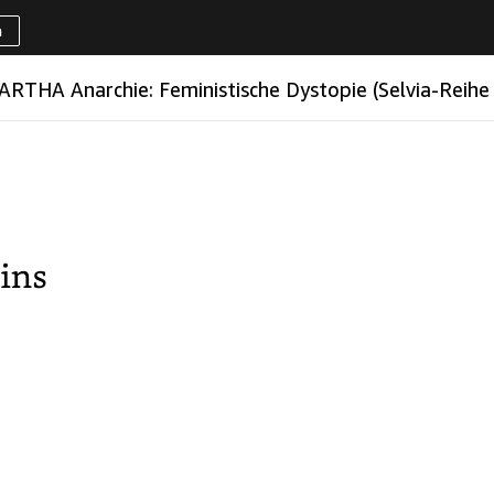
h
MARTHA Anarchie: Feministische Dystopie (Selvia-Reihe 2)
RTHA Anarchie: Feministische Dystopie (Selvia-Reihe
ns