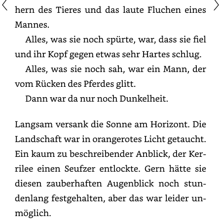
des
Tieres
und
das
laute
Fluchen
eines
Mannes.
Alles,
was
sie
noch
spürte,
war,
dass
sie
fiel
und
ihr
Kopf
gegen
etwas
sehr
Hartes
schlug.
Alles,
was
sie
noch
sah,
war
ein
Mann,
der
vom
Rücken
des
Pferdes
glitt.
Dann
war
da
nur
noch
Dunkelheit.
Langsam
versank
die
Sonne
am
Horizont.
Die
Landschaft
war
in
orangerotes
Licht
getaucht.
Ein
kaum
zu
beschreibender
Anblick,
der
Kerrilee
einen
Seufzer
entlockte.
Gern
hätte
sie
diesen
zauberhaften
Augenblick
noch
stundenlang
festgehalten,
aber
das
war
leider
unmöglich.