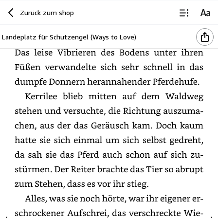
Kapitel
1
Zurück zum shop
Landeplatz für Schutzengel (Ways to Love)
Das
leise
Vibrieren
des
Bodens
unter
ihren
Füßen
verwandelte
sich
sehr
schnell
in
das
dumpfe
Donnern
herannahender
Pferdehufe.
Kerrilee
blieb
mitten
auf
dem
Waldweg
stehen
und
versuchte,
die
Richtung
auszumachen,
aus
der
das
Geräusch
kam.
Doch
kaum
hatte
sie
sich
einmal
um
sich
selbst
gedreht,
da
sah
sie
das
Pferd
auch
schon
auf
sich
zustürmen.
Der
Reiter
brachte
das
Tier
so
abrupt
zum
Stehen,
dass
es
vor
ihr
stieg.
Alles,
was
sie
noch
hörte,
war
ihr
eigener
erschrocke
Aufschrei,
das
verschreckte
Wiehern